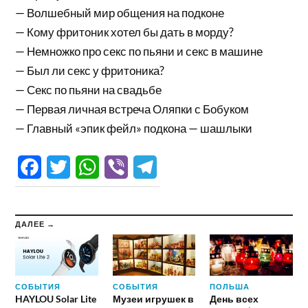
— Волшебный мир общения на подконе
— Кому фритоник хотел бы дать в морду?
— Немножко про секс по пьяни и секс в машине
— Был ли секс у фритоника?
— Секс по пьяни на свадьбе
— Первая личная встреча Оляпки с Бобуком
— Главный «эпик фейл» подкона — шашлыки
Facebook
Twitter
WhatsApp
Viber
Telegram
ДАЛЕЕ →
СОБЫТИЯ
СОБЫТИЯ
ПОЛЬША
HAYLOU Solar Lite
Музеи игрушек в
День всех