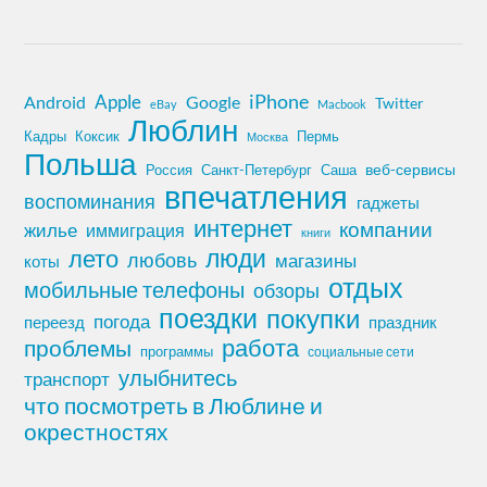
iPhone
Apple
Android
Google
Twitter
eBay
Macbook
Люблин
Кадры
Коксик
Пермь
Москва
Польша
Россия
Санкт-Петербург
веб-сервисы
Саша
впечатления
воспоминания
гаджеты
интернет
компании
жилье
иммиграция
книги
лето
люди
любовь
магазины
коты
отдых
мобильные телефоны
обзоры
поездки
покупки
погода
переезд
праздник
работа
проблемы
программы
социальные сети
улыбнитесь
транспорт
что посмотреть в Люблине и
окрестностях