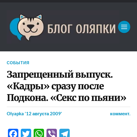
СОБЫТИЯ
Запрещенный выпуск.
«Кадры» сразу после
Подкона. «Секс по пьяни»
Olyapka
'12 августа 2009'
коммент.
Facebook
Twitter
WhatsApp
Viber
Telegram