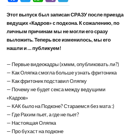
Этот выпуск был записан СРАЗУ после приезда
ведущих «Кадров» с подкона. К сожалению, по
личным причинам мы не могли его сразу
выложить. Теперь все изменилось, мы его
нашли и … публикуем!
— Первые видеокадры (хммм, опубликовать ли?)
— Как Оляпка смогла больше узнать фритоника
— Как фритоник подставил Оляпку
— Почему не будет секса между ведущими
«Кадров»
— КАК было на Подконе? Стараемся без мата :)
— Где Рахим пьет, а где не пьет?
— Настоящая Оляпка
— Про бухаст на подконе