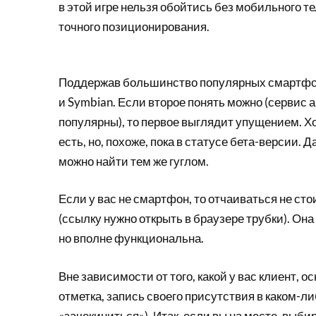
в этой игре нельзя обойтись без мобильного т
точного позиционирования.
Поддержав большинство популярных смартфон
и Symbian. Если второе понять можно (сервис а
популярны), то первое выглядит упущением. Х
есть, но, похоже, пока в статусе бета-версии.
можно найти тем же гуглом.
Если у вас не смартфон, то отчаиваться не ст
(ссылку нужно открыть в браузере трубки). Она
но вполне функциональна.
Вне зависимости от того, какой у вас клиент, 
отметка, запись своего присутствия в каком-ли
«зачекиниться»). Итак, если вы на месте, выби