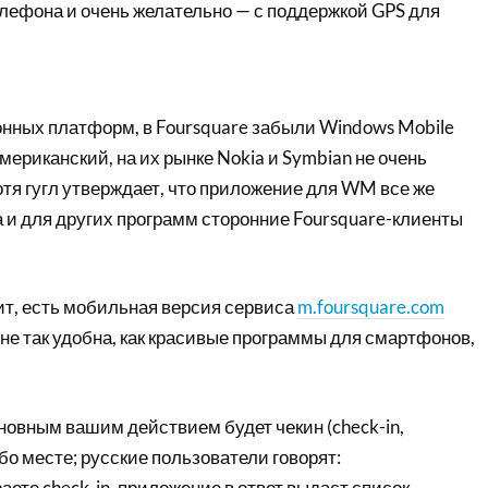
елефона и очень желательно — с поддержкой GPS для
ных платформ, в Foursquare забыли Windows Mobile
мериканский, на их рынке Nokia и Symbian не очень
отя гугл утверждает, что приложение для WM все же
 Да и для других программ сторонние Foursquare-клиенты
оит, есть мобильная версия сервиса
m.foursquare.com
 не так удобна, как красивые программы для смартфонов,
основным вашим действием будет чекин (check-in,
бо месте; русские пользователи говорят:
раете check-in, приложение в ответ выдаст список