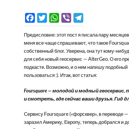
Facebook
Twitter
WhatsApp
Viber
Telegram
Предисловие: этот пост я писала пару месяцев
меня все чаще спрашивают, что такое Foursqua
собственный блог. Уверена, она тут кому-нибудь
для себя новый геосервис — AlterGeo. О его 
подкасте. Возможно, и о нем напишу подобный
пользоваться :). Итак, вот статья:
Foursquare — молодой и модный геосерви
и смотреть, где сейчас ваши друзья. Гид д
Сервису Foursquare («форсквер», в переводе — «
заразил Америку, Европу, теперь добрался и д