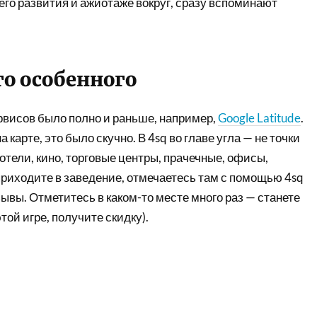
 его развития и ажиотаже вокруг, сразу вспоминают
го особенного
рвисов было полно и раньше, например,
Google Latitude
.
 карте, это было скучно. В 4sq во главе угла — не точки
 отели, кино, торговые центры, прачечные, офисы,
приходите в заведение, отмечаетесь там с помощью 4sq
зывы. Отметитесь в каком-то месте много раз — станете
той игре, получите скидку).