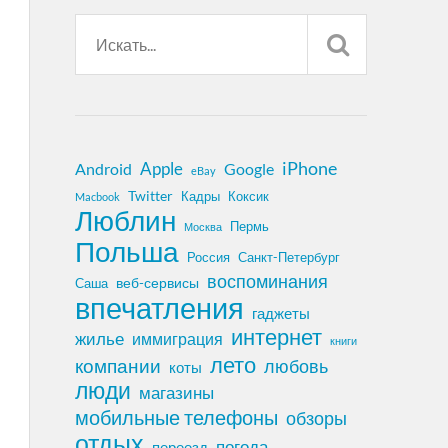
iPhone
Apple
Android
Google
eBay
Twitter
Кадры
Коксик
Macbook
Люблин
Пермь
Москва
Польша
Россия
Санкт-Петербург
воспоминания
веб-сервисы
Саша
впечатления
гаджеты
интернет
жилье
иммиграция
книги
лето
компании
любовь
коты
люди
магазины
мобильные телефоны
обзоры
отдых
погода
переезд