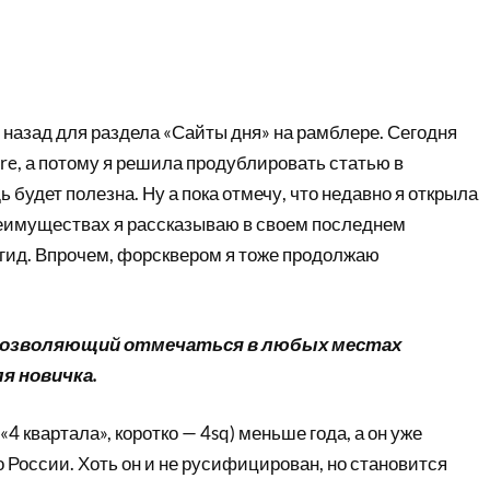
 назад для раздела «Сайты дня» на рамблере. Сегодня
re, а потому я решила продублировать статью в
 будет полезна. Ну а пока отмечу, что недавно я открыла
преимуществах я рассказываю в своем последнем
 гид. Впрочем, форсквером я тоже продолжаю
с, позволяющий отмечаться в любых местах
ля новичка.
4 квартала», коротко — 4sq) меньше года, а он уже
о России. Хоть он и не русифицирован, но становится