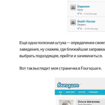
Еще одна полезная штука — определение своег
заведения, ну скажем, где ближайшая заправка
выбрать подходящее, прийти и зачекиниться.
Вот так выглядит моя страничка в Foursquare.