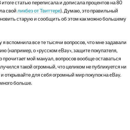
 В итоге статью переписала и дописала процентов на 80
ла свой
ликбез от Твиттере
). Думаю, это правильный
бновить старую и сообщить об этом как можно большему
y я вспомнила все те тысячи вопросов, что мне задавали
ю (например, о «русском eBay», защите покупателя,
 кто прочитает мой мануал, вопросов вообще оставаться
получился такой огромный, что целиком не публикуется ни
и открывайте для себя огромный мир покупок на eBay.
емного больше.