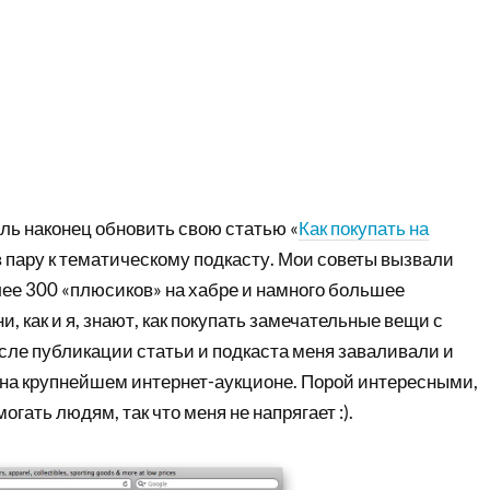
ль наконец обновить свою статью «
Как покупать на
 в пару к тематическому подкасту. Мои советы вызвали
лее 300 «плюсиков» на хабре и намного большее
, как и я, знают, как покупать замечательные вещи с
сле публикации статьи и подкаста меня заваливали и
 на крупнейшем интернет-аукционе. Порой интересными,
ать людям, так что меня не напрягает :).