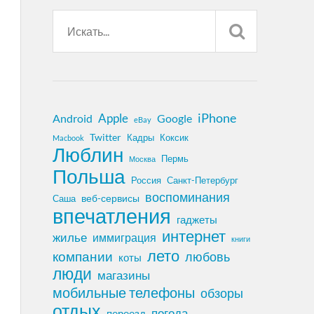
iPhone
Apple
Android
Google
eBay
Twitter
Кадры
Коксик
Macbook
Люблин
Пермь
Москва
Польша
Россия
Санкт-Петербург
воспоминания
веб-сервисы
Саша
впечатления
гаджеты
интернет
жилье
иммиграция
книги
лето
компании
любовь
коты
люди
магазины
мобильные телефоны
обзоры
отдых
погода
переезд