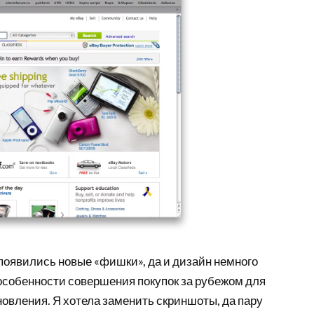
 появились новые «фишки», да и дизайн немного
 особенности совершения покупок за рубежом для
новления. Я хотела заменить скриншоты, да пару