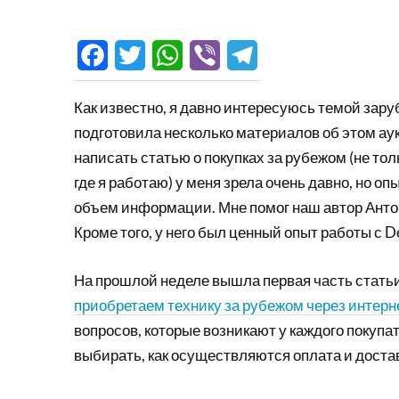
Facebook
Twitter
WhatsApp
Viber
Telegram
Как известно, я давно интересуюсь темой зар
подготовила несколько материалов об этом а
написать статью о покупках за рубежом (не тол
где я работаю) у меня зрела очень давно, но 
объем информации. Мне помог наш автор Антон
Кроме того, у него был ценный опыт работы с D
На прошлой неделе вышла первая часть статьи
приобретаем технику за рубежом через интернет.
вопросов, которые возникают у каждого покупат
выбирать, как осуществляются оплата и достав