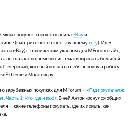
убежных покупок, хорошо освоила
eBay
и
укционе (смотрите по соответствующему
тегу
). Идея
ько на eBay) с техническим уклоном для MForum (сайт,
опыта не хватало и времени систематизировать большой
 Печеровый, который и взял на себя основную работу.
ealExtreme и Молоток.ру.
 о зарубежных покупках для MForum — «
Гид покупателя:
 Часть 1: Что, где и как?
«. В ней Антон коснулся общих
еля — какие телефоны покупать, где их искать, как
ка.