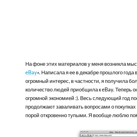
На фоне этих материалов у меня возникла мыс
eBay
«. Написала я ее в декабре прошлого года
огромный интерес, в частности, я получила бо
количество людей приобщила к eBay. Теперь они
огромной экономией :). Весь следующий год по
продолжают заваливать вопросами о покупках
порой откровенно тупыми. Я вообще люблю помог