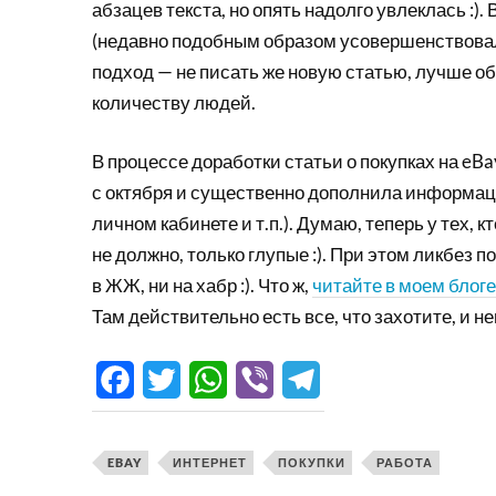
абзацев текста, но опять надолго увлеклась :).
(недавно подобным образом усовершенствова
подход — не писать же новую статью, лучше о
количеству людей.
В процессе доработки статьи о покупках на eBa
с октября и существенно дополнила информаци
личном кабинете и т.п.). Думаю, теперь у тех,
не должно, только глупые :). При этом ликбез 
в ЖЖ, ни на хабр :). Что ж,
читайте в моем блоге
Там действительно есть все, что захотите, и н
Facebook
Twitter
WhatsApp
Viber
Telegram
EBAY
ИНТЕРНЕТ
ПОКУПКИ
РАБОТА