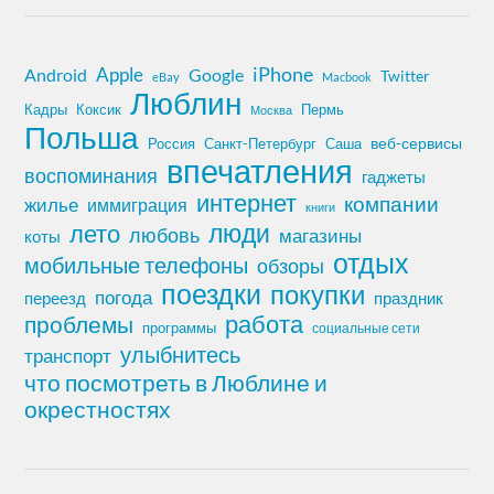
iPhone
Apple
Android
Google
Twitter
eBay
Macbook
Люблин
Кадры
Коксик
Пермь
Москва
Польша
Россия
Санкт-Петербург
веб-сервисы
Саша
впечатления
воспоминания
гаджеты
интернет
компании
жилье
иммиграция
книги
лето
люди
любовь
магазины
коты
отдых
мобильные телефоны
обзоры
поездки
покупки
погода
переезд
праздник
работа
проблемы
программы
социальные сети
улыбнитесь
транспорт
что посмотреть в Люблине и
окрестностях