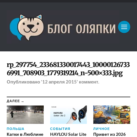
rp_297754_233681330017443_10000126733
6991_708903_1779319214_n-500×333.jpg
Опубликовано
'12 апреля 2015'
коммент.
ДАЛЕЕ →
ПОЛЬША
СОБЫТИЯ
ЛИЧНОЕ
Катки в Люблине
HAYLOU Solar Lite
Привет из 2026