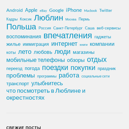
iPhone
Apple
Android
Google
Twitter
eBay
Macbook
Люблин
Кадры
Коксик
Пермь
Москва
Польша
Россия
Санкт-Петербург
веб-сервисы
Саша
впечатления
воспоминания
гаджеты
интернет
компании
жилье
иммиграция
книги
лето
люди
любовь
магазины
коты
отдых
мобильные телефоны
обзоры
поездки
покупки
погода
переезд
праздник
работа
проблемы
программы
социальные сети
улыбнитесь
транспорт
что посмотреть в Люблине и
окрестностях
СВЕЖИЕ ПОСТЫ