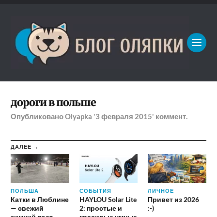
дороги в польше
Опубликовано
Olyapka
'3 февраля 2015'
коммент.
ДАЛЕЕ →
ПОЛЬША
СОБЫТИЯ
ЛИЧНОЕ
Катки в Люблине
HAYLOU Solar Lite
Привет из 2026
— свежий
2: простые и
:-)
зимний пост
красивые умные