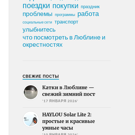
поездки
покупки
праздник
работа
проблемы
программы
транспорт
социальные сети
улыбнитесь
что посмотреть в Люблине и
окрестностях
СВЕЖИЕ ПОСТЫ
Катки в Люблине —
свежий зимний пост
'17 ЯНВАРЯ 2026'
HAYLOU Solar Lite 2:
простые и красивые
умные часы
'10 ЯНВАРЯ 2026'