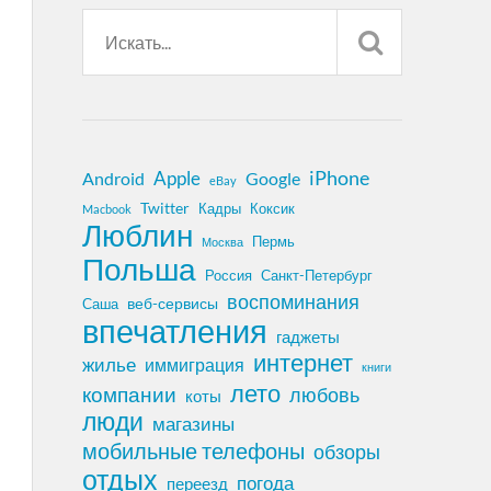
iPhone
Apple
Android
Google
eBay
Twitter
Кадры
Коксик
Macbook
Люблин
Пермь
Москва
Польша
Россия
Санкт-Петербург
воспоминания
веб-сервисы
Саша
впечатления
гаджеты
интернет
жилье
иммиграция
книги
лето
компании
любовь
коты
люди
магазины
мобильные телефоны
обзоры
отдых
погода
переезд