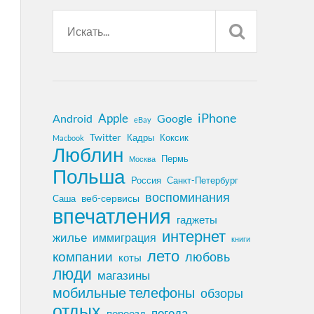
iPhone
Apple
Android
Google
eBay
Twitter
Кадры
Коксик
Macbook
Люблин
Пермь
Москва
Польша
Россия
Санкт-Петербург
воспоминания
веб-сервисы
Саша
впечатления
гаджеты
интернет
жилье
иммиграция
книги
лето
компании
любовь
коты
люди
магазины
мобильные телефоны
обзоры
отдых
погода
переезд