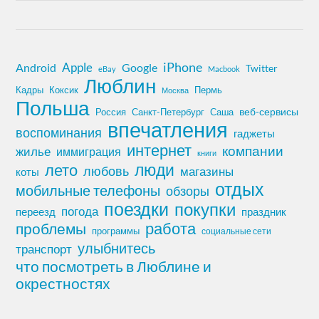
iPhone
Apple
Android
Google
Twitter
eBay
Macbook
Люблин
Кадры
Коксик
Пермь
Москва
Польша
Россия
Санкт-Петербург
веб-сервисы
Саша
впечатления
воспоминания
гаджеты
интернет
компании
жилье
иммиграция
книги
лето
люди
любовь
магазины
коты
отдых
мобильные телефоны
обзоры
поездки
покупки
погода
переезд
праздник
работа
проблемы
программы
социальные сети
улыбнитесь
транспорт
что посмотреть в Люблине и
окрестностях