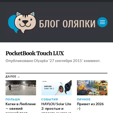
PocketBook Touch LUX
Опубликовано
Olyapka
'27 сентября 2015'
коммент.
ДАЛЕЕ →
ПОЛЬША
СОБЫТИЯ
ЛИЧНОЕ
Катки в Люблине
HAYLOU Solar Lite
Привет из 2026
— свежий
2: простые и
:-)
зимний пост
красивые умные