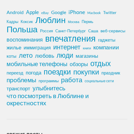
iPhone
Apple
Android
Google
Twitter
eBay
Macbook
Люблин
Кадры
Коксик
Пермь
Москва
Польша
Россия
Санкт-Петербург
веб-сервисы
Саша
впечатления
воспоминания
гаджеты
интернет
компании
жилье
иммиграция
книги
лето
люди
любовь
магазины
коты
отдых
мобильные телефоны
обзоры
поездки
покупки
погода
переезд
праздник
работа
проблемы
программы
социальные сети
улыбнитесь
транспорт
что посмотреть в Люблине и
окрестностях