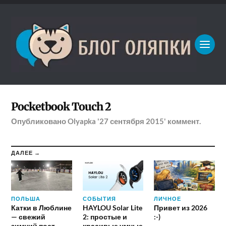
Pocketbook Touch 2
Опубликовано
Olyapka
'27 сентября 2015'
коммент.
ДАЛЕЕ →
ПОЛЬША
СОБЫТИЯ
ЛИЧНОЕ
Катки в Люблине
HAYLOU Solar Lite
Привет из 2026
— свежий
2: простые и
:-)
зимний пост
красивые умные