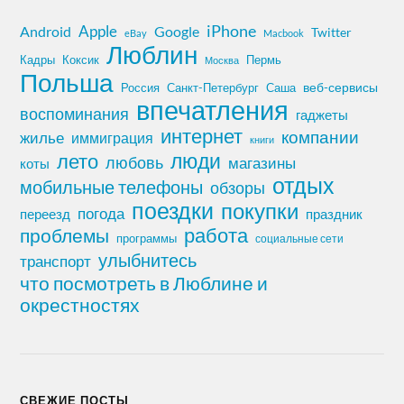
iPhone
Apple
Android
Google
Twitter
eBay
Macbook
Люблин
Кадры
Коксик
Пермь
Москва
Польша
Россия
Санкт-Петербург
веб-сервисы
Саша
впечатления
воспоминания
гаджеты
интернет
компании
жилье
иммиграция
книги
лето
люди
любовь
магазины
коты
отдых
мобильные телефоны
обзоры
поездки
покупки
погода
переезд
праздник
работа
проблемы
программы
социальные сети
улыбнитесь
транспорт
что посмотреть в Люблине и
окрестностях
СВЕЖИЕ ПОСТЫ