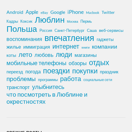
iPhone
Apple
Android
Google
Twitter
eBay
Macbook
Люблин
Кадры
Коксик
Пермь
Москва
Польша
Россия
Санкт-Петербург
веб-сервисы
Саша
впечатления
воспоминания
гаджеты
интернет
компании
жилье
иммиграция
книги
лето
люди
любовь
магазины
коты
отдых
мобильные телефоны
обзоры
поездки
покупки
погода
переезд
праздник
работа
проблемы
программы
социальные сети
улыбнитесь
транспорт
что посмотреть в Люблине и
окрестностях