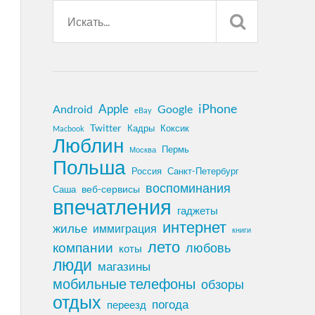
iPhone
Apple
Android
Google
eBay
Twitter
Кадры
Коксик
Macbook
Люблин
Пермь
Москва
Польша
Россия
Санкт-Петербург
воспоминания
веб-сервисы
Саша
впечатления
гаджеты
интернет
жилье
иммиграция
книги
лето
компании
любовь
коты
люди
магазины
мобильные телефоны
обзоры
отдых
погода
переезд