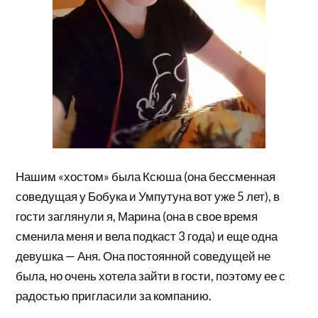
Нашим «хостом» была Ксюша (она бессменная
соведущая у Бобука и Умпутуна вот уже 5 лет), в
гости заглянули я, Марина (она в свое время
сменила меня и вела подкаст 3 года) и еще одна
девушка — Аня. Она постоянной соведущей не
была, но очень хотела зайти в гости, поэтому ее с
радостью пригласили за компанию.