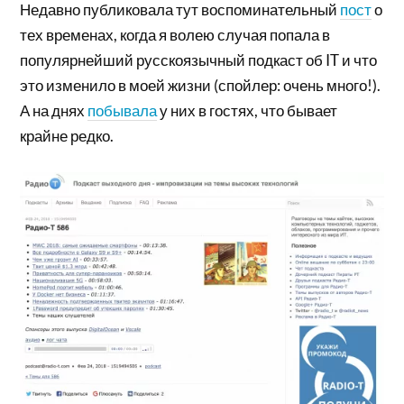
Недавно публиковала тут воспоминательный
пост
о
тех временах, когда я волею случая попала в
популярнейший русскоязычный подкаст об IT и что
это изменило в моей жизни (спойлер: очень много!).
А на днях
побывала
у них в гостях, что бывает
крайне редко.