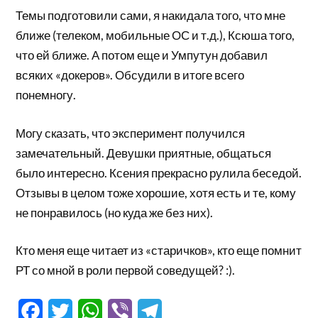
Темы подготовили сами, я накидала того, что мне
ближе (телеком, мобильные ОС и т.д.), Ксюша того,
что ей ближе. А потом еще и Умпутун добавил
всяких «докеров». Обсудили в итоге всего
понемногу.
Могу сказать, что эксперимент получился
замечательный. Девушки приятные, общаться
было интересно. Ксения прекрасно рулила беседой.
Отзывы в целом тоже хорошие, хотя есть и те, кому
не понравилось (но куда же без них).
Кто меня еще читает из «старичков», кто еще помнит
РТ со мной в роли первой соведущей? :).
Facebook
Twitter
WhatsApp
Viber
Telegram