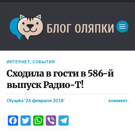
ИНТЕРНЕТ
,
СОБЫТИЯ
Сходила в гости в 586-й
выпуск Радио-Т!
Olyapka
'26 февраля 2018'
коммент.
Facebook
Twitter
WhatsApp
Viber
Telegram