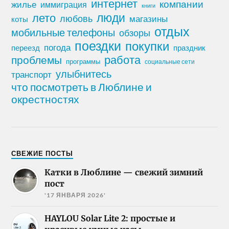
интернет
компании
жилье
иммиграция
книги
лето
люди
любовь
магазины
коты
отдых
мобильные телефоны
обзоры
поездки
покупки
погода
переезд
праздник
работа
проблемы
программы
социальные сети
улыбнитесь
транспорт
что посмотреть в Люблине и
окрестностях
СВЕЖИЕ ПОСТЫ
Катки в Люблине — свежий зимний
пост
'17 ЯНВАРЯ 2026'
HAYLOU Solar Lite 2: простые и