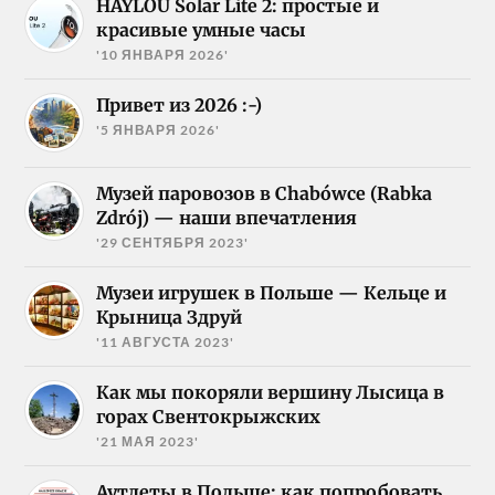
HAYLOU Solar Lite 2: простые и
красивые умные часы
'10 ЯНВАРЯ 2026'
Привет из 2026 :-)
'5 ЯНВАРЯ 2026'
Музей паровозов в Chabówce (Rabka
Zdrój) — наши впечатления
'29 СЕНТЯБРЯ 2023'
Музеи игрушек в Польше — Кельце и
Крыница Здруй
'11 АВГУСТА 2023'
Как мы покоряли вершину Лысица в
горах Свентокрыжских
'21 МАЯ 2023'
Аутлеты в Польше: как попробовать