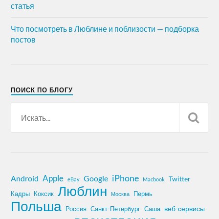
статья
Что посмотреть в Люблине и поблизости — подборка
постов
ПОИСК ПО БЛОГУ
iPhone
Apple
Android
Google
Twitter
eBay
Macbook
Люблин
Кадры
Коксик
Пермь
Москва
Польша
Россия
Санкт-Петербург
веб-сервисы
Саша