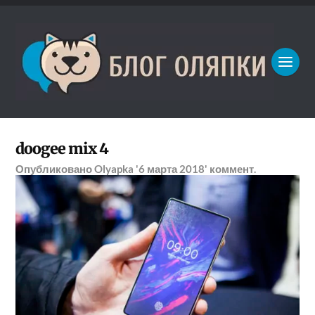
doogee mix 4
Опубликовано
Olyapka
'6 марта 2018'
коммент.