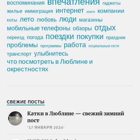
впечатления
воспоминания
гаджеты
интернет
компании
жилье
иммиграция
книги
лето
люди
любовь
магазины
коты
отдых
мобильные телефоны
обзоры
поездки
покупки
погода
переезд
праздник
работа
проблемы
программы
социальные сети
улыбнитесь
транспорт
что посмотреть в Люблине и
окрестностях
СВЕЖИЕ ПОСТЫ
Катки в Люблине — свежий зимний
пост
'17 ЯНВАРЯ 2026'