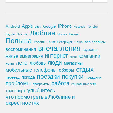
iPhone
Apple
Android
Google
Twitter
eBay
Macbook
Люблин
Кадры
Коксик
Пермь
Москва
Польша
Россия
Санкт-Петербург
веб-сервисы
Саша
впечатления
воспоминания
гаджеты
интернет
компании
жилье
иммиграция
книги
лето
люди
любовь
магазины
коты
отдых
мобильные телефоны
обзоры
поездки
покупки
погода
переезд
праздник
работа
проблемы
программы
социальные сети
улыбнитесь
транспорт
что посмотреть в Люблине и
окрестностях