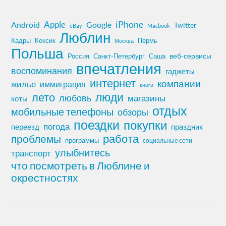
iPhone
Apple
Android
Google
Twitter
eBay
Macbook
Люблин
Кадры
Коксик
Пермь
Москва
Польша
Россия
Санкт-Петербург
веб-сервисы
Саша
впечатления
воспоминания
гаджеты
интернет
компании
жилье
иммиграция
книги
лето
люди
любовь
магазины
коты
отдых
мобильные телефоны
обзоры
поездки
покупки
погода
переезд
праздник
работа
проблемы
программы
социальные сети
улыбнитесь
транспорт
что посмотреть в Люблине и
окрестностях