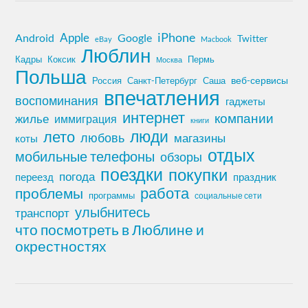
iPhone
Apple
Android
Google
Twitter
eBay
Macbook
Люблин
Кадры
Коксик
Пермь
Москва
Польша
Россия
Санкт-Петербург
веб-сервисы
Саша
впечатления
воспоминания
гаджеты
интернет
компании
жилье
иммиграция
книги
лето
люди
любовь
магазины
коты
отдых
мобильные телефоны
обзоры
поездки
покупки
погода
переезд
праздник
работа
проблемы
программы
социальные сети
улыбнитесь
транспорт
что посмотреть в Люблине и
окрестностях