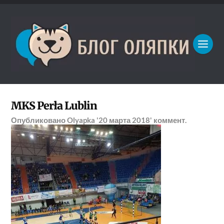
MKS Perła Lublin
Опубликовано
Olyapka
'20 марта 2018'
коммент.