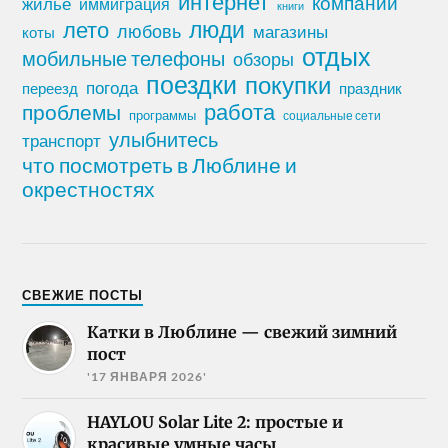
интернет
компании
жилье
иммиграция
книги
лето
люди
любовь
магазины
коты
отдых
мобильные телефоны
обзоры
поездки
покупки
погода
переезд
праздник
работа
проблемы
программы
социальные сети
улыбнитесь
транспорт
что посмотреть в Люблине и
окрестностях
СВЕЖИЕ ПОСТЫ
Катки в Люблине — свежий зимний
пост
'17 ЯНВАРЯ 2026'
HAYLOU Solar Lite 2: простые и
красивые умные часы