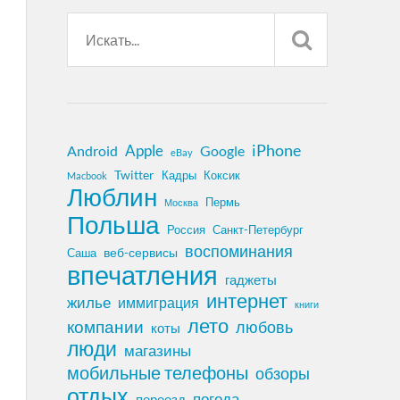
iPhone
Apple
Android
Google
eBay
Twitter
Кадры
Коксик
Macbook
Люблин
Пермь
Москва
Польша
Россия
Санкт-Петербург
воспоминания
веб-сервисы
Саша
впечатления
гаджеты
интернет
жилье
иммиграция
книги
лето
компании
любовь
коты
люди
магазины
мобильные телефоны
обзоры
отдых
погода
переезд