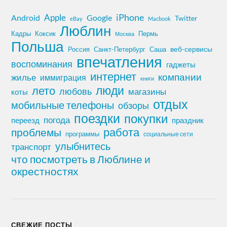
iPhone
Apple
Android
Google
Twitter
eBay
Macbook
Люблин
Кадры
Коксик
Пермь
Москва
Польша
Россия
Санкт-Петербург
веб-сервисы
Саша
впечатления
воспоминания
гаджеты
интернет
компании
жилье
иммиграция
книги
лето
люди
любовь
магазины
коты
отдых
мобильные телефоны
обзоры
поездки
покупки
погода
переезд
праздник
работа
проблемы
программы
социальные сети
улыбнитесь
транспорт
что посмотреть в Люблине и
окрестностях
СВЕЖИЕ ПОСТЫ