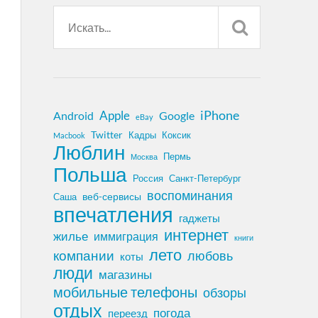
iPhone
Apple
Android
Google
eBay
Twitter
Кадры
Коксик
Macbook
Люблин
Пермь
Москва
Польша
Россия
Санкт-Петербург
воспоминания
веб-сервисы
Саша
впечатления
гаджеты
интернет
жилье
иммиграция
книги
лето
компании
любовь
коты
люди
магазины
мобильные телефоны
обзоры
отдых
погода
переезд