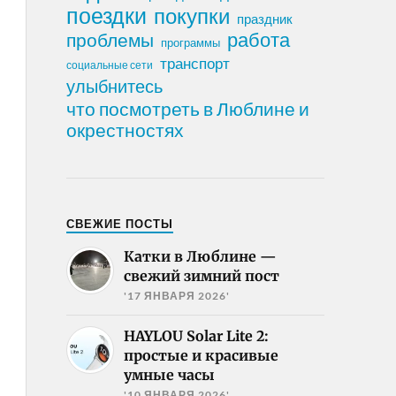
поездки
покупки
праздник
работа
проблемы
программы
транспорт
социальные сети
улыбнитесь
что посмотреть в Люблине и
окрестностях
СВЕЖИЕ ПОСТЫ
Катки в Люблине —
свежий зимний пост
'17 ЯНВАРЯ 2026'
HAYLOU Solar Lite 2:
простые и красивые
умные часы
'10 ЯНВАРЯ 2026'