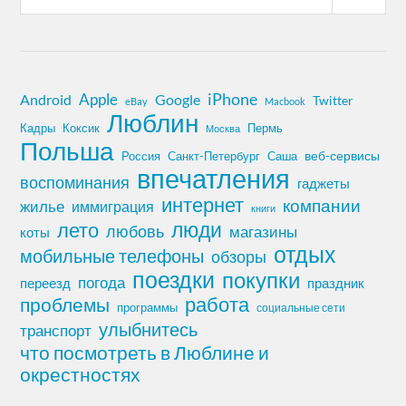
iPhone
Apple
Android
Google
Twitter
eBay
Macbook
Люблин
Кадры
Коксик
Пермь
Москва
Польша
Россия
Санкт-Петербург
веб-сервисы
Саша
впечатления
воспоминания
гаджеты
интернет
компании
жилье
иммиграция
книги
лето
люди
любовь
магазины
коты
отдых
мобильные телефоны
обзоры
поездки
покупки
погода
переезд
праздник
работа
проблемы
программы
социальные сети
улыбнитесь
транспорт
что посмотреть в Люблине и
окрестностях