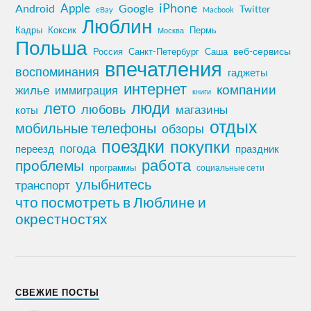
iPhone
Apple
Android
Google
Twitter
eBay
Macbook
Люблин
Кадры
Коксик
Пермь
Москва
Польша
Россия
Санкт-Петербург
веб-сервисы
Саша
впечатления
воспоминания
гаджеты
интернет
компании
жилье
иммиграция
книги
лето
люди
любовь
магазины
коты
отдых
мобильные телефоны
обзоры
поездки
покупки
погода
переезд
праздник
работа
проблемы
программы
социальные сети
улыбнитесь
транспорт
что посмотреть в Люблине и
окрестностях
СВЕЖИЕ ПОСТЫ