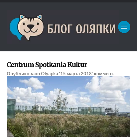
Centrum Spotkania Kultur
Опубликовано
Olyapka
'15 марта 2018'
коммент.