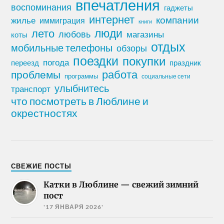
впечатления
воспоминания
гаджеты
интернет
компании
жилье
иммиграция
книги
лето
люди
любовь
магазины
коты
отдых
мобильные телефоны
обзоры
поездки
покупки
погода
переезд
праздник
работа
проблемы
программы
социальные сети
улыбнитесь
транспорт
что посмотреть в Люблине и
окрестностях
СВЕЖИЕ ПОСТЫ
Катки в Люблине — свежий зимний
пост
'17 ЯНВАРЯ 2026'