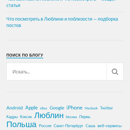
статья
Что посмотреть в Люблине и поблизости — подборка
постов
ПОИСК ПО БЛОГУ
iPhone
Apple
Android
Google
Twitter
eBay
Macbook
Люблин
Кадры
Коксик
Пермь
Москва
Польша
Россия
Санкт-Петербург
веб-сервисы
Саша