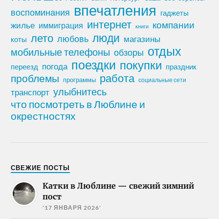
впечатления
воспоминания
гаджеты
интернет
компании
жилье
иммиграция
книги
лето
люди
любовь
магазины
коты
отдых
мобильные телефоны
обзоры
поездки
покупки
погода
переезд
праздник
работа
проблемы
программы
социальные сети
улыбнитесь
транспорт
что посмотреть в Люблине и
окрестностях
СВЕЖИЕ ПОСТЫ
Катки в Люблине — свежий зимний
пост
'17 ЯНВАРЯ 2026'