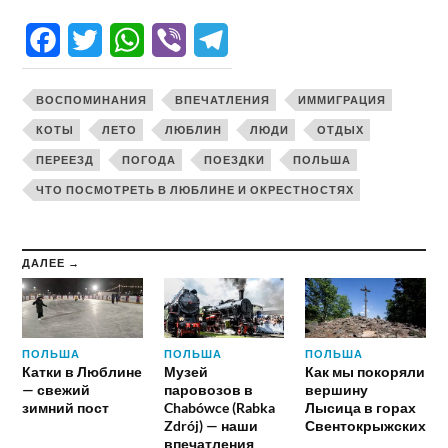
Facebook
Twitter
WhatsApp
Viber
Telegram
ВОСПОМИНАНИЯ
ВПЕЧАТЛЕНИЯ
ИММИГРАЦИЯ
КОТЫ
ЛЕТО
ЛЮБЛИН
ЛЮДИ
ОТДЫХ
ПЕРЕЕЗД
ПОГОДА
ПОЕЗДКИ
ПОЛЬША
ЧТО ПОСМОТРЕТЬ В ЛЮБЛИНЕ И ОКРЕСТНОСТЯХ
ДАЛЕЕ →
ПОЛЬША
ПОЛЬША
ПОЛЬША
Катки в Люблине
Музей
Как мы покоряли
— свежий
паровозов в
вершину
зимний пост
Chabówce (Rabka
Лысица в горах
Zdrój) — наши
Свентокрыжских
впечатления