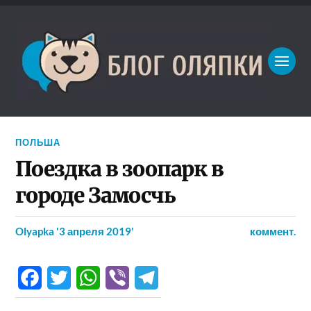
ПОЛЬША
Поездка в зоопарк в
городе Замосчь
Olyapka
'3 апреля 2019'
коммент.
Facebook
Twitter
WhatsApp
Viber
Telegram