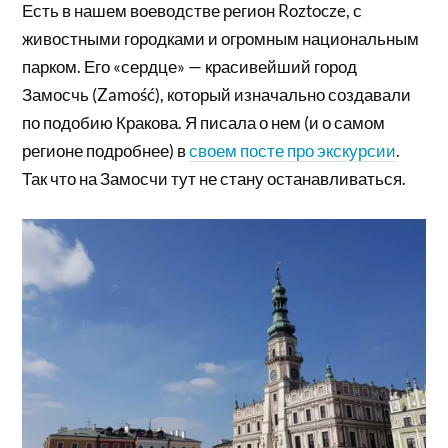
Есть в нашем воеводстве регион Roztocze, с
живостными городками и огромным национальным
парком. Его «сердце» — красивейший город
Замосчь (Zamość), который изначально создавали
по подобию Кракова. Я писала о нем (и о самом
регионе подробнее) в
своем посте про экскурсии
.
Так что на Замосчи тут не стану останавливаться.