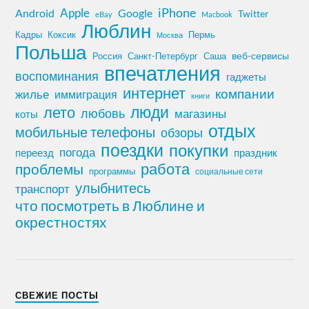
iPhone
Apple
Android
Google
Twitter
eBay
Macbook
Люблин
Кадры
Коксик
Пермь
Москва
Польша
Россия
Санкт-Петербург
веб-сервисы
Саша
впечатления
воспоминания
гаджеты
интернет
компании
жилье
иммиграция
книги
лето
люди
любовь
магазины
коты
отдых
мобильные телефоны
обзоры
поездки
покупки
погода
переезд
праздник
работа
проблемы
программы
социальные сети
улыбнитесь
транспорт
что посмотреть в Люблине и
окрестностях
СВЕЖИЕ ПОСТЫ