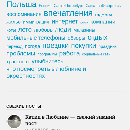
Польша
Россия
Санкт-Петербург
веб-сервисы
Саша
впечатления
воспоминания
гаджеты
интернет
компании
жилье
иммиграция
книги
лето
люди
любовь
магазины
коты
отдых
мобильные телефоны
обзоры
поездки
покупки
погода
переезд
праздник
работа
проблемы
программы
социальные сети
улыбнитесь
транспорт
что посмотреть в Люблине и
окрестностях
СВЕЖИЕ ПОСТЫ
Катки в Люблине — свежий зимний
пост
'17 ЯНВАРЯ 2026'