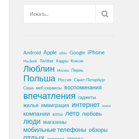
iPhone
Apple
Android
Google
eBay
Twitter
Кадры
Коксик
Macbook
Люблин
Пермь
Москва
Польша
Россия
Санкт-Петербург
воспоминания
веб-сервисы
Саша
впечатления
гаджеты
интернет
жилье
иммиграция
книги
лето
компании
любовь
коты
люди
магазины
мобильные телефоны
обзоры
отдых
погода
переезд