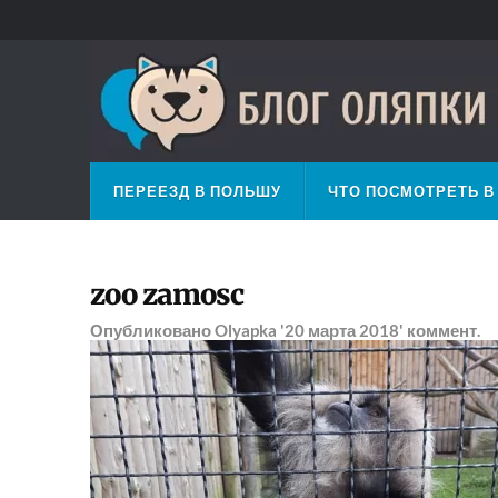
ПЕРЕЕЗД В ПОЛЬШУ
ЧТО ПОСМОТРЕТЬ В
zoo zamosc
Опубликовано
Olyapka
'20 марта 2018'
коммент.