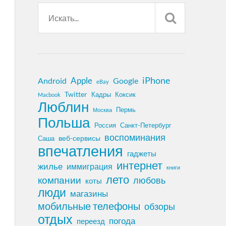
iPhone
Apple
Android
Google
eBay
Twitter
Кадры
Коксик
Macbook
Люблин
Пермь
Москва
Польша
Россия
Санкт-Петербург
воспоминания
веб-сервисы
Саша
впечатления
гаджеты
интернет
жилье
иммиграция
книги
лето
компании
любовь
коты
люди
магазины
мобильные телефоны
обзоры
отдых
погода
переезд