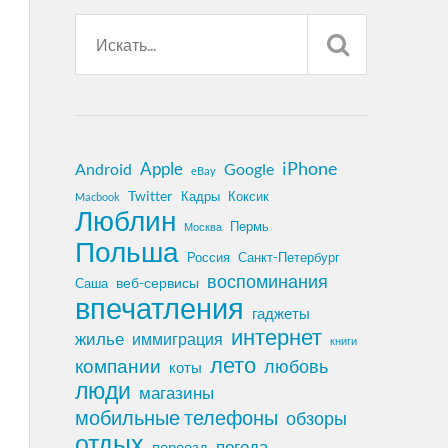
iPhone
Apple
Android
Google
eBay
Twitter
Кадры
Коксик
Macbook
Люблин
Пермь
Москва
Польша
Россия
Санкт-Петербург
воспоминания
веб-сервисы
Саша
впечатления
гаджеты
интернет
жилье
иммиграция
книги
лето
компании
любовь
коты
люди
магазины
мобильные телефоны
обзоры
отдых
погода
переезд