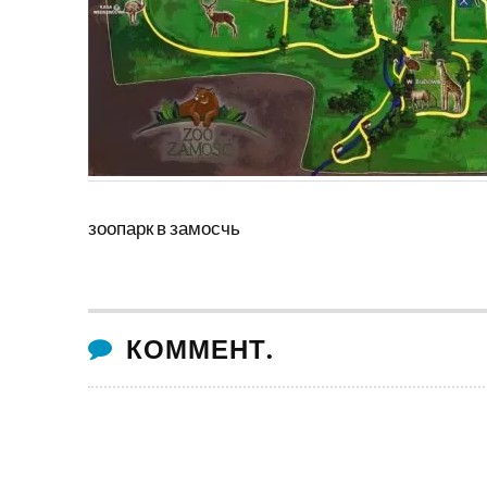
зоопарк в замосчь
КОММЕНТ.