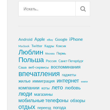
iPhone
Apple
Android
Google
eBay
Twitter
Кадры
Коксик
Macbook
Люблин
Пермь
Москва
Польша
Россия
Санкт-Петербург
воспоминания
веб-сервисы
Саша
впечатления
гаджеты
интернет
жилье
иммиграция
книги
лето
компании
любовь
коты
люди
магазины
мобильные телефоны
обзоры
отдых
погода
переезд