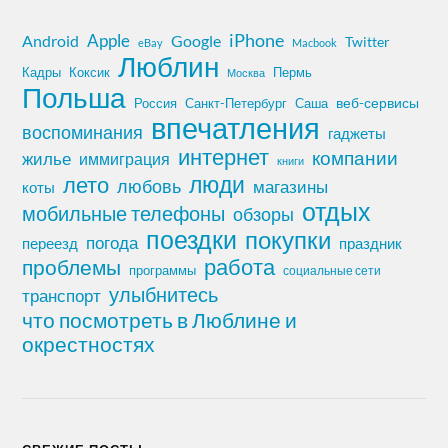
iPhone
Apple
Android
Google
Twitter
eBay
Macbook
Люблин
Кадры
Коксик
Пермь
Москва
Польша
Россия
Санкт-Петербург
веб-сервисы
Саша
впечатления
воспоминания
гаджеты
интернет
компании
жилье
иммиграция
книги
лето
люди
любовь
магазины
коты
отдых
мобильные телефоны
обзоры
поездки
покупки
погода
переезд
праздник
работа
проблемы
программы
социальные сети
улыбнитесь
транспорт
что посмотреть в Люблине и
окрестностях