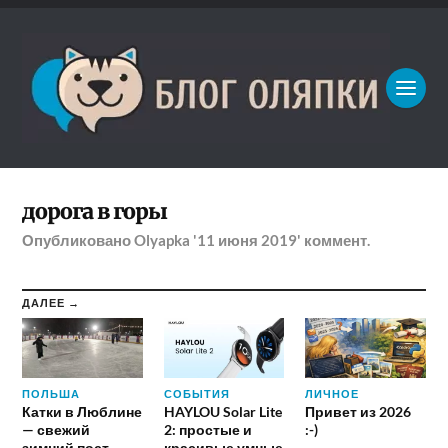
дорога в горы
Опубликовано
Olyapka
'11 июня 2019'
коммент.
ДАЛЕЕ →
ПОЛЬША
СОБЫТИЯ
ЛИЧНОЕ
Катки в Люблине
HAYLOU Solar Lite
Привет из 2026
— свежий
2: простые и
:-)
зимний пост
красивые умные