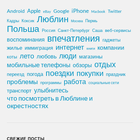
iPhone
Apple
Android
Google
Twitter
eBay
Macbook
Люблин
Кадры
Коксик
Пермь
Москва
Польша
Россия
Санкт-Петербург
веб-сервисы
Саша
впечатления
воспоминания
гаджеты
интернет
компании
жилье
иммиграция
книги
лето
люди
любовь
магазины
коты
отдых
мобильные телефоны
обзоры
поездки
покупки
погода
переезд
праздник
работа
проблемы
программы
социальные сети
улыбнитесь
транспорт
что посмотреть в Люблине и
окрестностях
СВЕЖИЕ ПОСТЫ