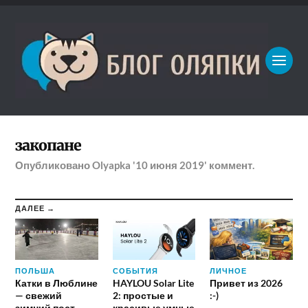
закопане
Опубликовано
Olyapka
'10 июня 2019'
коммент.
ДАЛЕЕ →
ПОЛЬША
СОБЫТИЯ
ЛИЧНОЕ
Катки в Люблине
HAYLOU Solar Lite
Привет из 2026
— свежий
2: простые и
:-)
зимний пост
красивые умные