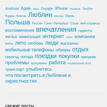
iPhone
Apple
Android
Google
Twitter
eBay
Macbook
Люблин
Кадры
Коксик
Пермь
Москва
Польша
Россия
Санкт-Петербург
веб-сервисы
Саша
впечатления
воспоминания
гаджеты
интернет
компании
жилье
иммиграция
книги
лето
люди
любовь
магазины
коты
отдых
мобильные телефоны
обзоры
поездки
покупки
погода
переезд
праздник
работа
проблемы
программы
социальные сети
улыбнитесь
транспорт
что посмотреть в Люблине и
окрестностях
СВЕЖИЕ ПОСТЫ