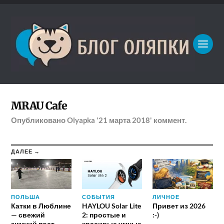
MRAU Cafe
Опубликовано
Olyapka
'21 марта 2018'
коммент.
ДАЛЕЕ →
ПОЛЬША
СОБЫТИЯ
ЛИЧНОЕ
Катки в Люблине
HAYLOU Solar Lite
Привет из 2026
— свежий
2: простые и
:-)
зимний пост
красивые умные