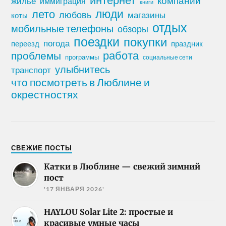
компании
жилье
иммиграция
книги
лето
люди
любовь
магазины
коты
отдых
мобильные телефоны
обзоры
поездки
покупки
погода
переезд
праздник
работа
проблемы
программы
социальные сети
улыбнитесь
транспорт
что посмотреть в Люблине и
окрестностях
СВЕЖИЕ ПОСТЫ
Катки в Люблине — свежий зимний
пост
'17 ЯНВАРЯ 2026'
HAYLOU Solar Lite 2: простые и
красивые умные часы