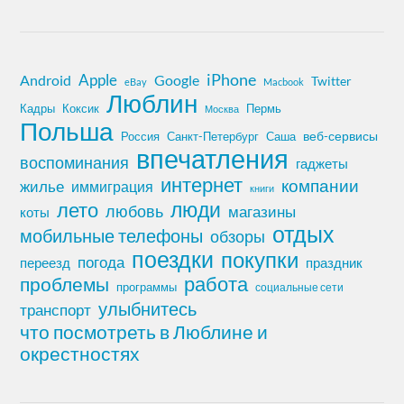
iPhone
Apple
Android
Google
Twitter
eBay
Macbook
Люблин
Кадры
Коксик
Пермь
Москва
Польша
Россия
Санкт-Петербург
веб-сервисы
Саша
впечатления
воспоминания
гаджеты
интернет
компании
жилье
иммиграция
книги
лето
люди
любовь
магазины
коты
отдых
мобильные телефоны
обзоры
поездки
покупки
погода
переезд
праздник
работа
проблемы
программы
социальные сети
улыбнитесь
транспорт
что посмотреть в Люблине и
окрестностях