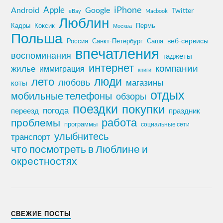
iPhone
Apple
Android
Google
Twitter
eBay
Macbook
Люблин
Кадры
Коксик
Пермь
Москва
Польша
Россия
Санкт-Петербург
веб-сервисы
Саша
впечатления
воспоминания
гаджеты
интернет
компании
жилье
иммиграция
книги
лето
люди
любовь
магазины
коты
отдых
мобильные телефоны
обзоры
поездки
покупки
погода
переезд
праздник
работа
проблемы
программы
социальные сети
улыбнитесь
транспорт
что посмотреть в Люблине и
окрестностях
СВЕЖИЕ ПОСТЫ