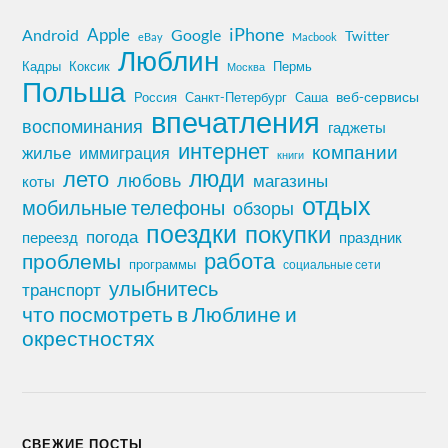
iPhone
Apple
Android
Google
Twitter
eBay
Macbook
Люблин
Кадры
Коксик
Пермь
Москва
Польша
Россия
Санкт-Петербург
веб-сервисы
Саша
впечатления
воспоминания
гаджеты
интернет
компании
жилье
иммиграция
книги
лето
люди
любовь
магазины
коты
отдых
мобильные телефоны
обзоры
поездки
покупки
погода
переезд
праздник
работа
проблемы
программы
социальные сети
улыбнитесь
транспорт
что посмотреть в Люблине и
окрестностях
СВЕЖИЕ ПОСТЫ