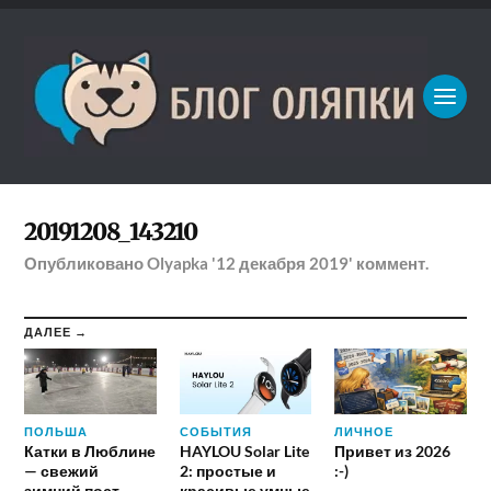
20191208_143210
Опубликовано
Olyapka
'12 декабря 2019'
коммент.
ДАЛЕЕ →
ПОЛЬША
СОБЫТИЯ
ЛИЧНОЕ
Катки в Люблине
HAYLOU Solar Lite
Привет из 2026
— свежий
2: простые и
:-)
зимний пост
красивые умные