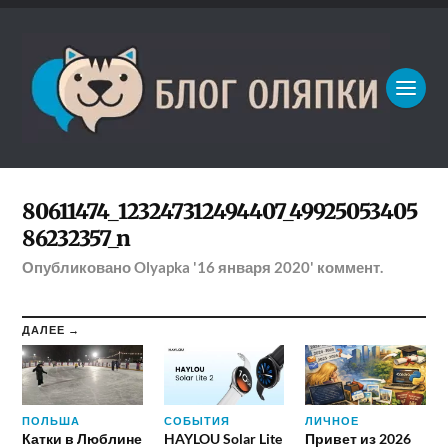
80611474_123247312494407_49925053405
86232357_n
Опубликовано
Olyapka
'16 января 2020'
коммент.
ДАЛЕЕ →
ПОЛЬША
СОБЫТИЯ
ЛИЧНОЕ
Катки в Люблине
HAYLOU Solar Lite
Привет из 2026