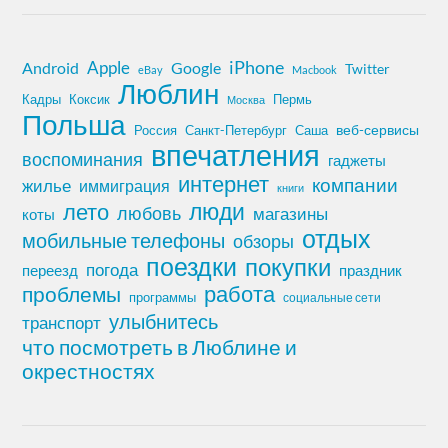
iPhone
Apple
Android
Google
Twitter
eBay
Macbook
Люблин
Кадры
Коксик
Пермь
Москва
Польша
Россия
Санкт-Петербург
веб-сервисы
Саша
впечатления
воспоминания
гаджеты
интернет
компании
жилье
иммиграция
книги
лето
люди
любовь
магазины
коты
отдых
мобильные телефоны
обзоры
поездки
покупки
погода
переезд
праздник
работа
проблемы
программы
социальные сети
улыбнитесь
транспорт
что посмотреть в Люблине и
окрестностях