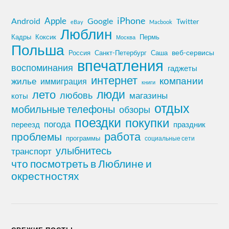
iPhone
Apple
Android
Google
Twitter
eBay
Macbook
Люблин
Кадры
Коксик
Пермь
Москва
Польша
Россия
Санкт-Петербург
веб-сервисы
Саша
впечатления
воспоминания
гаджеты
интернет
компании
жилье
иммиграция
книги
лето
люди
любовь
магазины
коты
отдых
мобильные телефоны
обзоры
поездки
покупки
погода
переезд
праздник
работа
проблемы
программы
социальные сети
улыбнитесь
транспорт
что посмотреть в Люблине и
окрестностях