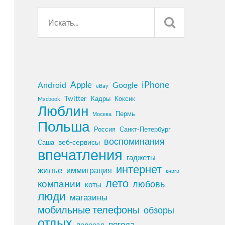
iPhone
Apple
Android
Google
eBay
Twitter
Кадры
Коксик
Macbook
Люблин
Пермь
Москва
Польша
Россия
Санкт-Петербург
воспоминания
веб-сервисы
Саша
впечатления
гаджеты
интернет
жилье
иммиграция
книги
лето
компании
любовь
коты
люди
магазины
мобильные телефоны
обзоры
отдых
погода
переезд