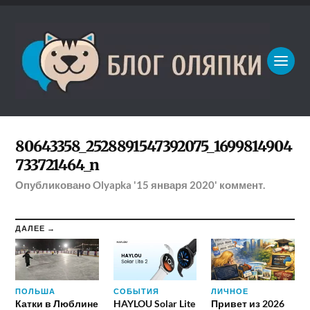
80643358_2528891547392075_1699814904
733721464_n
Опубликовано
Olyapka
'15 января 2020'
коммент.
ДАЛЕЕ →
ПОЛЬША
СОБЫТИЯ
ЛИЧНОЕ
Катки в Люблине
HAYLOU Solar Lite
Привет из 2026