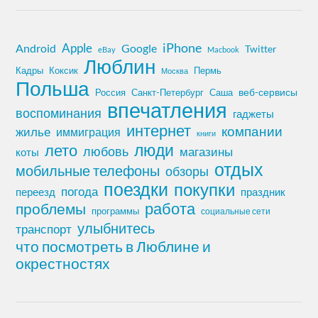
iPhone
Apple
Android
Google
Twitter
eBay
Macbook
Люблин
Кадры
Коксик
Пермь
Москва
Польша
Россия
Санкт-Петербург
веб-сервисы
Саша
впечатления
воспоминания
гаджеты
интернет
компании
жилье
иммиграция
книги
лето
люди
любовь
магазины
коты
отдых
мобильные телефоны
обзоры
поездки
покупки
погода
переезд
праздник
работа
проблемы
программы
социальные сети
улыбнитесь
транспорт
что посмотреть в Люблине и
окрестностях