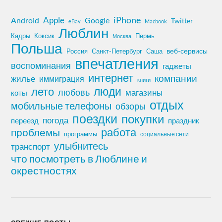
iPhone
Apple
Android
Google
Twitter
eBay
Macbook
Люблин
Кадры
Коксик
Пермь
Москва
Польша
Россия
Санкт-Петербург
веб-сервисы
Саша
впечатления
воспоминания
гаджеты
интернет
компании
жилье
иммиграция
книги
лето
люди
любовь
магазины
коты
отдых
мобильные телефоны
обзоры
поездки
покупки
погода
переезд
праздник
работа
проблемы
программы
социальные сети
улыбнитесь
транспорт
что посмотреть в Люблине и
окрестностях