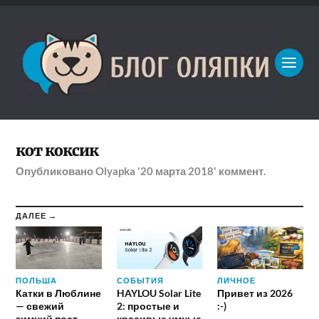
кот коксик
Опубликовано
Olyapka
'20 марта 2018'
коммент.
ДАЛЕЕ →
ПОЛЬША
СОБЫТИЯ
ЛИЧНОЕ
Катки в Люблине
HAYLOU Solar Lite
Привет из 2026
— свежий
2: простые и
:-)
зимний пост
красивые умные