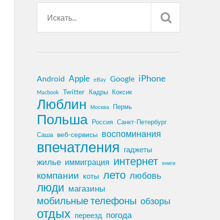
iPhone
Apple
Android
Google
eBay
Twitter
Кадры
Коксик
Macbook
Люблин
Пермь
Москва
Польша
Россия
Санкт-Петербург
воспоминания
веб-сервисы
Саша
впечатления
гаджеты
интернет
жилье
иммиграция
книги
лето
компании
любовь
коты
люди
магазины
мобильные телефоны
обзоры
отдых
погода
переезд