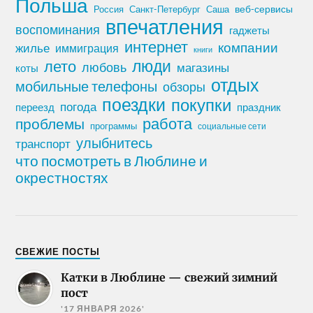
Польша
Россия
Санкт-Петербург
веб-сервисы
Саша
впечатления
воспоминания
гаджеты
интернет
компании
жилье
иммиграция
книги
лето
люди
любовь
магазины
коты
отдых
мобильные телефоны
обзоры
поездки
покупки
погода
переезд
праздник
работа
проблемы
программы
социальные сети
улыбнитесь
транспорт
что посмотреть в Люблине и
окрестностях
СВЕЖИЕ ПОСТЫ
Катки в Люблине — свежий зимний
пост
'17 ЯНВАРЯ 2026'