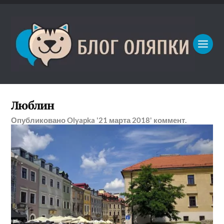
Люблин
Опубликовано
Olyapka
'21 марта 2018'
коммент.