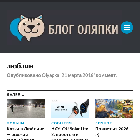
люблин
Опубликовано
Olyapka
'21 марта 2018'
коммент.
ДАЛЕЕ →
ПОЛЬША
СОБЫТИЯ
ЛИЧНОЕ
Катки в Люблине
HAYLOU Solar Lite
Привет из 2026
— свежий
2: простые и
:-)
зимний пост
красивые умные