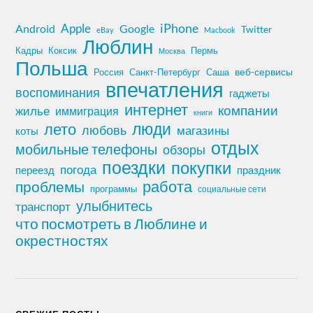
iPhone
Apple
Android
Google
Twitter
eBay
Macbook
Люблин
Кадры
Коксик
Пермь
Москва
Польша
Россия
Санкт-Петербург
веб-сервисы
Саша
впечатления
воспоминания
гаджеты
интернет
компании
жилье
иммиграция
книги
лето
люди
любовь
магазины
коты
отдых
мобильные телефоны
обзоры
поездки
покупки
погода
переезд
праздник
работа
проблемы
программы
социальные сети
улыбнитесь
транспорт
что посмотреть в Люблине и
окрестностях