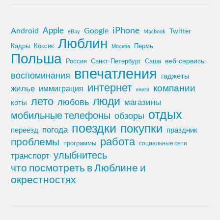
iPhone
Apple
Android
Google
Twitter
eBay
Macbook
Люблин
Кадры
Коксик
Пермь
Москва
Польша
Россия
Санкт-Петербург
веб-сервисы
Саша
впечатления
воспоминания
гаджеты
интернет
компании
жилье
иммиграция
книги
лето
люди
любовь
магазины
коты
отдых
мобильные телефоны
обзоры
поездки
покупки
погода
переезд
праздник
работа
проблемы
программы
социальные сети
улыбнитесь
транспорт
что посмотреть в Люблине и
окрестностях