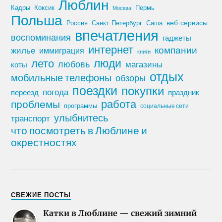
Люблин
Кадры
Коксик
Пермь
Москва
Польша
Россия
Санкт-Петербург
веб-сервисы
Саша
впечатления
воспоминания
гаджеты
интернет
компании
жилье
иммиграция
книги
лето
люди
любовь
магазины
коты
отдых
мобильные телефоны
обзоры
поездки
покупки
погода
переезд
праздник
работа
проблемы
программы
социальные сети
улыбнитесь
транспорт
что посмотреть в Люблине и
окрестностях
СВЕЖИЕ ПОСТЫ
Катки в Люблине — свежий зимний