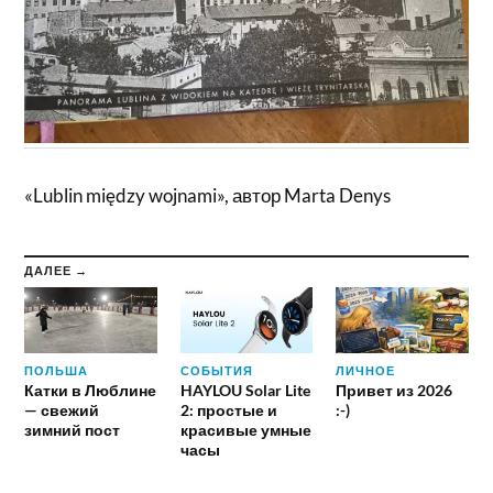
«Lublin między wojnami», автор Marta Denys
ДАЛЕЕ →
ПОЛЬША
СОБЫТИЯ
ЛИЧНОЕ
Катки в Люблине
HAYLOU Solar Lite
Привет из 2026
— свежий
2: простые и
:-)
зимний пост
красивые умные
часы