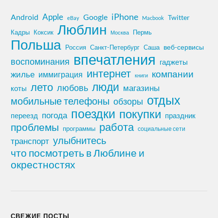
iPhone
Apple
Android
Google
Twitter
eBay
Macbook
Люблин
Кадры
Коксик
Пермь
Москва
Польша
Россия
Санкт-Петербург
веб-сервисы
Саша
впечатления
воспоминания
гаджеты
интернет
компании
жилье
иммиграция
книги
лето
люди
любовь
магазины
коты
отдых
мобильные телефоны
обзоры
поездки
покупки
погода
переезд
праздник
работа
проблемы
программы
социальные сети
улыбнитесь
транспорт
что посмотреть в Люблине и
окрестностях
СВЕЖИЕ ПОСТЫ