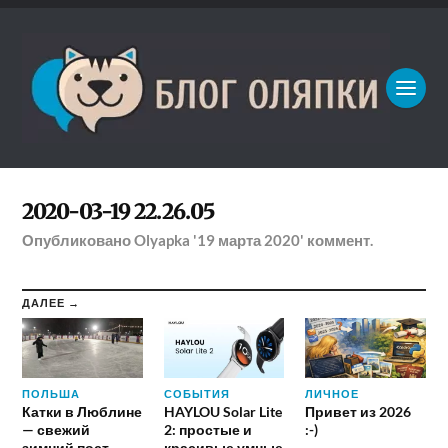
2020-03-19 22.26.05
Опубликовано
Olyapka
'19 марта 2020'
коммент.
ДАЛЕЕ →
ПОЛЬША
СОБЫТИЯ
ЛИЧНОЕ
Катки в Люблине
HAYLOU Solar Lite
Привет из 2026
— свежий
2: простые и
:-)
зимний пост
красивые умные