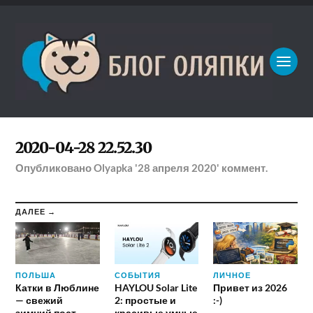
2020-04-28 22.52.30
Опубликовано
Olyapka
'28 апреля 2020'
коммент.
ДАЛЕЕ →
ПОЛЬША
СОБЫТИЯ
ЛИЧНОЕ
Катки в Люблине
HAYLOU Solar Lite
Привет из 2026
— свежий
2: простые и
:-)
зимний пост
красивые умные