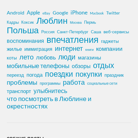
iPhone
Apple
Android
Google
Twitter
eBay
Macbook
Люблин
Кадры
Коксик
Пермь
Москва
Польша
Россия
Санкт-Петербург
веб-сервисы
Саша
впечатления
воспоминания
гаджеты
интернет
компании
жилье
иммиграция
книги
лето
люди
любовь
магазины
коты
отдых
мобильные телефоны
обзоры
поездки
покупки
погода
переезд
праздник
работа
проблемы
программы
социальные сети
улыбнитесь
транспорт
что посмотреть в Люблине и
окрестностях